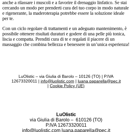
anche a rilassare i muscoli e a favorire il drenaggio linfatico. Se stai
cercando un modo per prenderti cura del tuo corpo in modo naturale
e rigenerante, la maderoterapia potrebbe essere la soluzione ideale
per te.
Con un ciclo regolare di trattamenti e un adeguato mantenimento, è
possibile ottenere risultati duraturi e godere di una pelle più tonica,
liscia e compatta. Prenditi cura di te e regalati il piacere di un
massaggio che combina bellezza e benessere in un’unica esperienza!
LuOlistic – via Giulia di Barolo – 10126 (TO) | P.IVA
12673320011 |
info@luolistic.com
|
luana.paparella@pec.it
|
Cookie Policy (UE)
LuOlistic
via Giulia di Barolo – 610126 (TO)
P.IVA 12673320011
info@luolistic.com
luana.paparella@pec.it